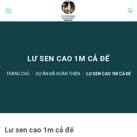
Skip
to
content
LƯ SEN CAO 1M CẢ ĐẾ
TRANG CHỦ
/
DỰ ÁN ĐÃ HOÀN THIỆN
/
LƯ SEN CAO 1M CẢ ĐẾ
Lư sen cao 1m cả đế