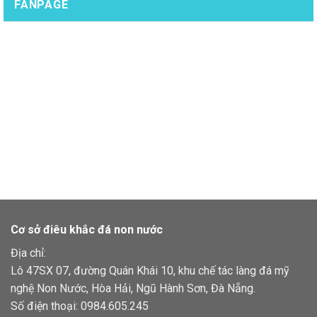
FANPAGE
Cơ sở điêu khắc đá non nước
Địa chỉ:
Lô 47SX 07, đường Quán Khái 10, khu chế tác làng đá mỹ
nghệ Non Nước, Hòa Hải, Ngũ Hành Sơn, Đà Nẵng.
Số điện thoại:
0984.605.245