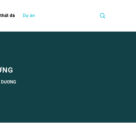
 thất đá
Dự án
ƠNG
H DƯƠNG