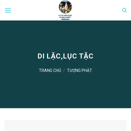
Skip
to
content
DI LẶC,LỤC TẶC
TRANG CHỦ
/
TƯỢNG PHẬT