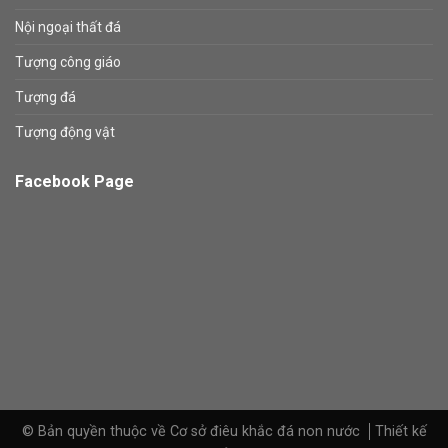
Nội ngoại thất đá
Tượng công giáo
Tượng đá
Tượng động vật
Facebook Page
© Bản quyền thuộc về Cơ sở điêu khắc đá non nước
Thiết kế