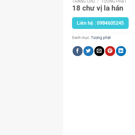
TRANG CHỦ
/
TƯỢNG PHẬT
18 chư vị la hán
Liên hệ : 0984605245
Danh mục:
Tượng phật